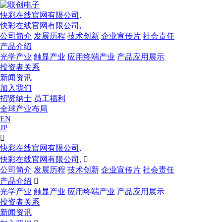
快彩在线官网有限公司,
快彩在线官网有限公司,
公司简介
发展历程
技术创新
企业宣传片
社会责任
产品介绍
光学产业
触显产业
应用终端产业
产品应用展示
投资者关系
新闻资讯
加入我们
招贤纳士
员工福利
全球产业布局
EN
JP

快彩在线官网有限公司,
快彩在线官网有限公司,

公司简介
发展历程
技术创新
企业宣传片
社会责任
产品介绍

光学产业
触显产业
应用终端产业
产品应用展示
投资者关系
新闻资讯