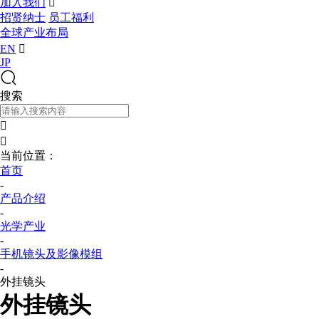
加入我们

招贤纳士
员工福利
全球产业布局
EN

JP
搜索


当前位置：
首页
-
产品介绍
-
光学产业
-
手机镜头及影像模组
-
外挂镜头
外挂镜头