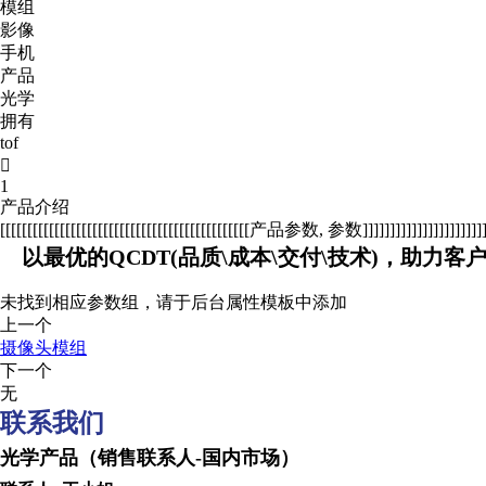
模组
影像
手机
产品
光学
拥有
tof

1
产品介绍
[[[[[[[[[[[[[[[[[[[[[[[[[[[[[[[[[[[[[[[[[[[[[[产品参数, 参数]]]]]]]]]]]]]]]]]]]]]]]]]
以最优的QCDT(品质\成本\交付\技术)，助力客
未找到相应参数组，请于后台属性模板中添加
上一个
摄像头模组
下一个
无
联系我们
光学产品（销售联系人-国内市场） Optical produc