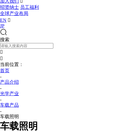
加入我们

招贤纳士
员工福利
全球产业布局
EN

JP
搜索


当前位置：
首页
-
产品介绍
-
光学产业
-
车载产品
-
车载照明
车载照明