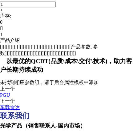
+
库存:
0

1
产品介绍
[[[[[[[[[[[[[[[[[[[[[[[[[[[[[[[[[[[[[[[[[[[[[[产品参数, 参
数]]]]]]]]]]]]]]]]]]]]]]]]]]]]]]]]]]]]]]]]]]]]]]
以最优的QCDT(品质\成本\交付\技术)，助力客
户长期持续成功
未找到相应参数组，请于后台属性模板中添加
上一个
PGU
下一个
车载雷达
联系我们
光学产品（销售联系人-国内市场）