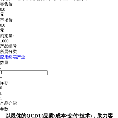
零售价
0.0
元
市场价
0.0
元
浏览量:
1000
产品编号
所属分类
应用终端产业
数量
-
+
库存:
0

1
产品介绍
参数
以最优的QCDT(品质\成本\交付\技术)，助力客